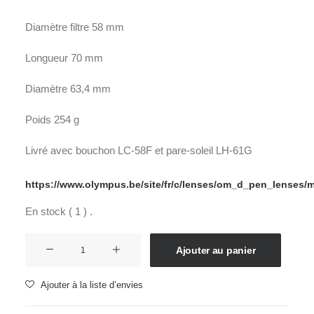
Diamètre filtre 58 mm
Longueur 70 mm
Diamètre 63,4 mm
Poids 254 g
Livré avec bouchon LC-58F et pare-soleil LH-61G
https://www.olympus.be/site/fr/c/lenses/om_d_pen_lenses
En stock ( 1 ) .
quantité
Ajouter au panier
de
OLYMPUS
Ajouter à la liste d’envies
12-