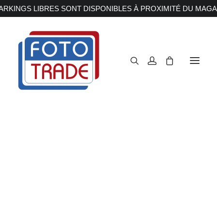
RKINGS LIBRES SONT DISPONIBLES À PROXIMITÉ DU MAGA
APPAREILS PHOTOS
Reflex
Hybride
Compact
Moyen format
OBJECTIFS
Canon
Nikon
Fujifilm
Sony
Irix
Olympus M.ZUIKO
Laowa