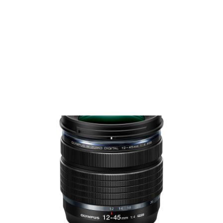
Films Couleur
Films Noir et Blanc
Appareil compact