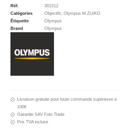
45
Réf.
301512
f4,0
Catégories
Objectifs
,
Olympus M.ZUIKO
ED
Étiquette
Olympus
PRO
Brand
Olympus
M.ZUIKO
Livraison gratuite pour toute commande supérieure à
100€
Garantie SAV Foto Trade
Prix TVA incluse